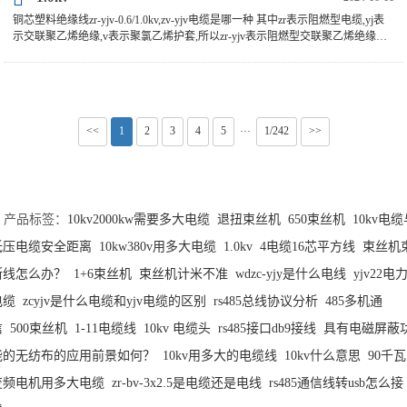
铜芯塑料绝缘线zr-yjv-0.6/1.0kv,zv-yjv电缆是哪一种 其中zr表示阻燃型电缆,yj表
示交联聚乙烯绝缘,v表示聚氯乙烯护套,所以zr-yjv表示阻燃型交联聚乙烯绝缘聚
氯乙烯护套铜芯电力电缆。 zr-yjv国标···
<<
1
2
3
4
5
1/242
>>
···
产品标签：
10kv2000kw需要多大电缆
退扭束丝机
650束丝机
10kv电
低压电缆安全距离
10kw380v用多大电缆
1.0kv
4电缆16芯平方线
束丝机
断线怎么办？
1+6束丝机
束丝机计米不准
wdzc-yjy是什么电线
yjv22电
电缆
zcyjv是什么电缆和yjv电缆的区别
rs485总线协议分析
485多机通
信
500束丝机
1-11电缆线
10kv 电缆头
rs485接口db9接线
具有电磁屏蔽
能的无纺布的应用前景如何？
10kv用多大的电缆线
10kv什么意思
90千瓦
变频电机用多大电缆
zr-bv-3x2.5是电缆还是电线
rs485通信线转usb怎么接