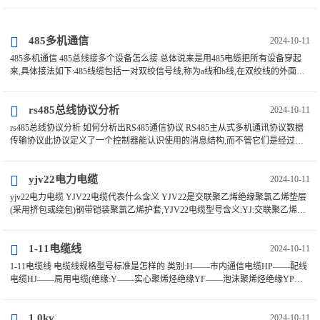
485多机通信
2024-10-11
485多机通信 485总线接多个设备怎么接 总体说来是用485电缆把所有设备穿起
来,具体接法如下:485线缆包括一对双绞信号线,称为a线和b线,在双绞线的外面还
有一个屏蔽层。 如何实现多台rs485通讯 在R···
rs485总线协议分析
2024-10-11
rs485总线协议分析 如何分析出RS485通信协议 RS485主从式多机通讯协议数据
传输协议此协议定义了一个控制器能认识使用的消息结构,而不管它们是经过何
种网络进行通信的。 485通讯协议怎么写详解 R···
yjv22电力电缆
2024-10-11
yjv22电力电缆 YJV22电缆代表什么含义 YJV22是交联聚乙烯绝缘聚氯乙烯垫层
(采用挤包或绕包)钢带铠装聚氯乙烯护套,YJV22电缆型号含义:YJ:交联聚乙烯V:
代表聚氯乙烯内衬层。 yjv22是什么电缆 YJV2···
1-11电缆线
2024-10-11
1-11电缆线 电缆线规格型号标准是怎样的 类别:H——市内通信电缆HP——配线
电缆HJ——局用电缆(绝缘:Y——实心聚烯烃绝缘YF——泡沫聚烯烃绝缘YP
——泡沫/实心皮聚烯烃绝缘(。 电缆线的规格型号···
1.0kv
2024-10-11