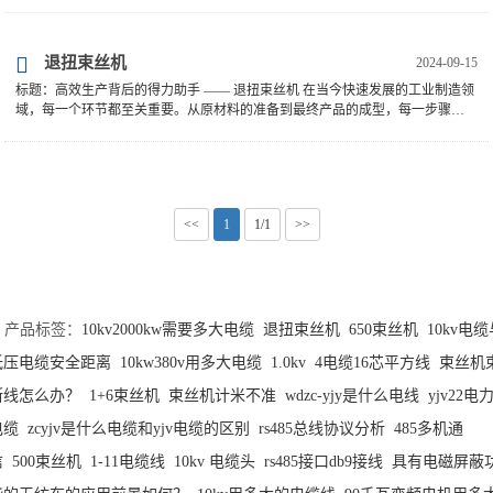
退扭束丝机
2024-09-15
标题：高效生产背后的得力助手 —— 退扭束丝机 在当今快速发展的工业制造领
域，每一个环节都至关重要。从原材料的准备到最终产品的成型，每一步骤的
优化都可能为企业带来质的飞跃。其中，退扭束···
<<
1
1/1
>>
产品标签：
10kv2000kw需要多大电缆
退扭束丝机
650束丝机
10kv电
低压电缆安全距离
10kw380v用多大电缆
1.0kv
4电缆16芯平方线
束丝机
断线怎么办？
1+6束丝机
束丝机计米不准
wdzc-yjy是什么电线
yjv22电
电缆
zcyjv是什么电缆和yjv电缆的区别
rs485总线协议分析
485多机通
信
500束丝机
1-11电缆线
10kv 电缆头
rs485接口db9接线
具有电磁屏蔽