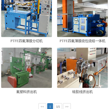
PTFE四氟薄膜分切机
PTFE四氟薄膜绕包烧结一体机
氟塑料挤出机
硅胶线挤出机
<<
1
1/1
>>